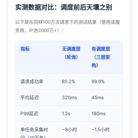
实测数据对比：调度前后天壤之别
以下是在同样100万次请求下的测试结果（使用该服
务商，IP池3000万+）：
指标
无调度层
有调度层
（轮询）
（三层架
构）
请求成功率
85.2%
99.9%
平均延迟
320ms
45ms
P99延迟
1.2s
180ms
单任务采集时
~8小时
~1.5小时
间（10万条）