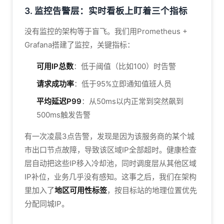
3. 监控告警层：实时看板上盯着三个指标
没有监控的架构等于盲飞。我们用Prometheus +
Grafana搭建了监控，关键指标：
可用IP总数
：低于阈值（比如100）时告警
请求成功率
：低于95%立即通知值班人员
平均延迟P99
：从50ms以内正常到突然飙到
500ms触发告警
有一次凌晨3点告警，发现是因为该服务商的某个城
市出口节点故障，导致该区域IP全部超时。健康检查
层自动把这些IP移入冷却池，同时调度层从其他区域
IP补位，业务几乎没有感知。这事之后，我们在架构
里加入了
地区可用性标签
，按目标站的地理位置优先
分配同城IP。