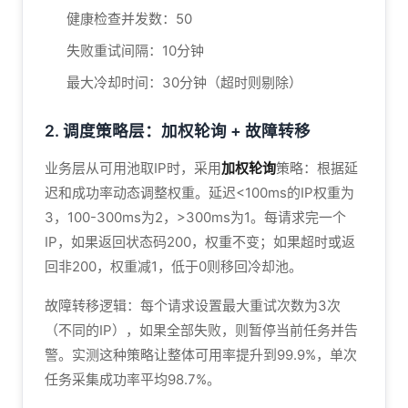
健康检查并发数：50
失败重试间隔：10分钟
最大冷却时间：30分钟（超时则剔除）
2. 调度策略层：加权轮询 + 故障转移
业务层从可用池取IP时，采用
加权轮询
策略：根据延
迟和成功率动态调整权重。延迟<100ms的IP权重为
3，100-300ms为2，>300ms为1。每请求完一个
IP，如果返回状态码200，权重不变；如果超时或返
回非200，权重减1，低于0则移回冷却池。
故障转移逻辑：每个请求设置最大重试次数为3次
（不同的IP），如果全部失败，则暂停当前任务并告
警。实测这种策略让整体可用率提升到99.9%，单次
任务采集成功率平均98.7%。