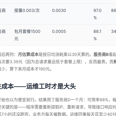
务商
按量0.003/次
0.0030
97.0
8
%
务商
包月套餐1500
0.0005
88.1
3
元
%
最后两列：
月估算成本
是按日均消耗乘以30天算的。
服务商B
看起
每次要3.39元（因为总请求量远低于套餐上限），反而最贵。而
极少，算下来月成本才190元。
性成本——运维工时才是大头
开始也以为便宜就行。结果用了服务商D一个月：可用率88%，每
更关键的是——程序需要重新提取IP、重新请求，导致接口响应时间
成7小时还没跑完，业务方每天催数据。运维同事每天花至少40分