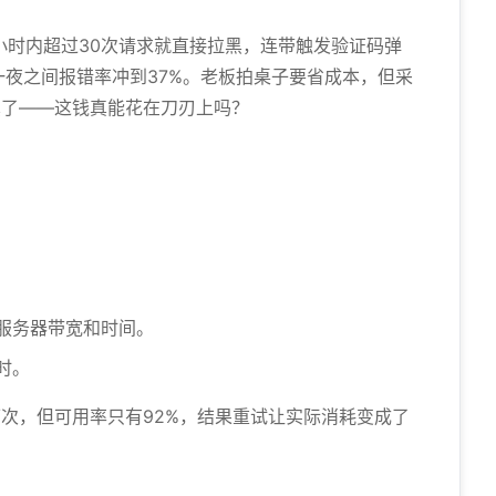
小时内超过30次请求就直接拉黑，连带触发验证码弹
夜之间报错率冲到37%。老板拍桌子要省成本，但采
较真了——这钱真能花在刀刃上吗？
：
服务器带宽和时间。
时。
/次，但可用率只有92%，结果重试让实际消耗变成了