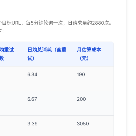
目标URL，每5分钟轮询一次，日请求量约2880次。
下：
均重试
日均总消耗（含重
月估算成本
数
试）
（元）
6.34
190
6.67
200
2
3.39
3050