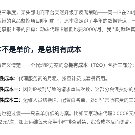
第三季度，某头部电商平台突然升级了反爬策略——同一IP在24
我带的竞品监控项目瞬间崩了，原本稳定跑了半年的数据管道，一
同事报上来的预算：动态代理IP最低也要3000/月。我当时就
本不是单价，是总拥有成本
得定义清楚：一个代理IP方案的
总拥有成本（TCO）
包括三部分
性成本：
代理服务商的月租、按量计费或套餐费用。
性成本一：
因为IP被封导致的请求重试次数，这部分会浪费你的
性成本二：
运维人员切换IP、配置白名单、处理异常所花费的工
前也犯过傻——只看单价低的方案。比如某家动态代理0.0008元
0012元/次，加上运维每天花半小时排查封禁，综合成本反而更高。