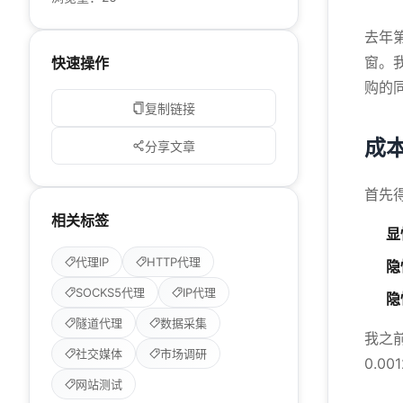
去年
窗。
快速操作
购的
复制链接
成
分享文章
首先
相关标签
显
代理IP
HTTP代理
隐
SOCKS5代理
IP代理
隐
隧道代理
数据采集
我之
社交媒体
市场调研
0.
网站测试