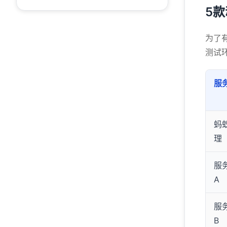
5
为了
测试环
服
蚂
理
服
A
服
B