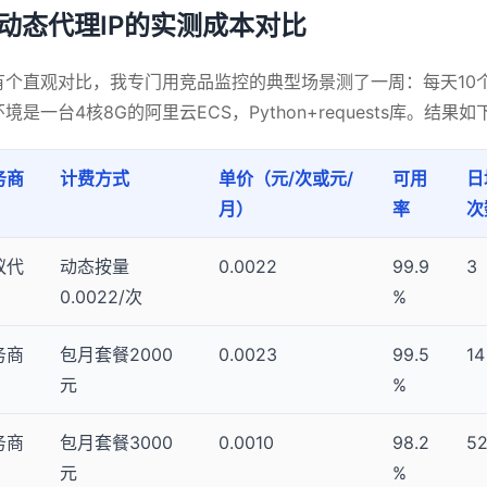
款动态代理IP的实测成本对比
有个直观对比，我专门用竞品监控的典型场景测了一周：每天10个
境是一台4核8G的阿里云ECS，Python+requests库。结果如
务商
计费方式
单价（元/次或元/
可用
日
月）
率
次
蚁代
动态按量
0.0022
99.9
3
0.0022/次
%
务商
包月套餐2000
0.0023
99.5
14
元
%
务商
包月套餐3000
0.0010
98.2
5
元
%