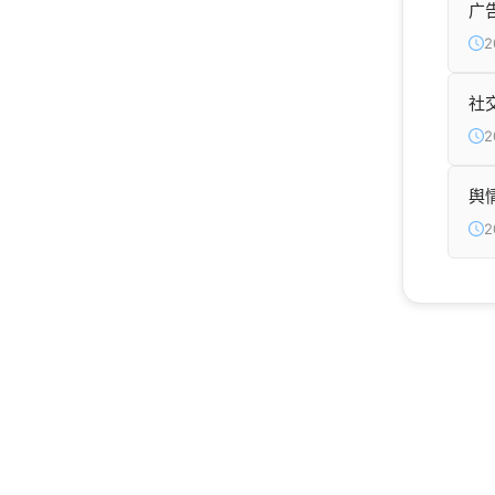
广
2
社
2
舆
2