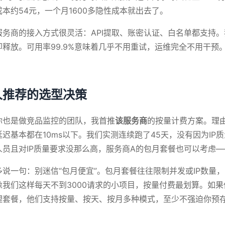
成本约54元，一个月1600多隐性成本就出去了。
服务商的接入方式很灵活：API提取、账密认证、白名单都支持。
即释放。可用率99.9%意味着几乎不用重试，运维完全不用干
人推荐的选型决策
你也是做竞品监控的团队，我首推
该服务商
的按量计费方案。理由
延迟基本都在10ms以下。我们实测连续跑了45天，没有因为I
人员且对IP质量要求没那么高，服务商A的包月套餐也可以考虑—
多说一句：别迷信“包月便宜”。包月套餐往往限制并发或IP数量
像我们这样每天不到3000请求的小项目，按量付费最划算。如
理套餐，他们支持按量、按天、按月多种模式，至少不强迫你预