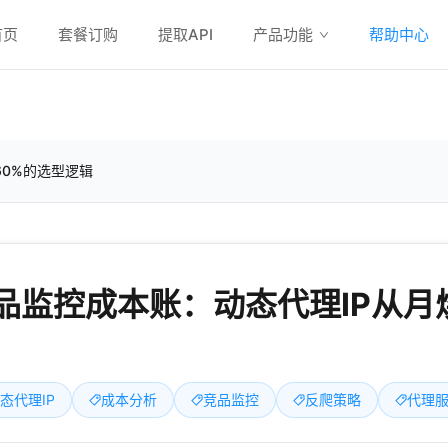
首页
套餐订购
提取API
产品功能
帮助中心
60%的选型逻辑
品监控成本账：动态代理IP从月烧
态代理IP
成本分析
竞品监控
反爬策略
代理