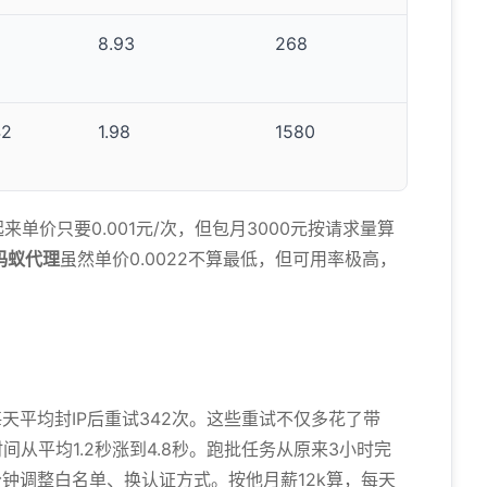
6
8.93
268
42
1.98
1580
来单价只要0.001元/次，但包月3000元按请求量算
蚂蚁代理
虽然单价0.0022不算最低，但可用率极高，
天平均封IP后重试342次。这些重试不仅多花了带
从平均1.2秒涨到4.8秒。跑批任务从原来3小时完
钟调整白名单、换认证方式。按他月薪12k算，每天