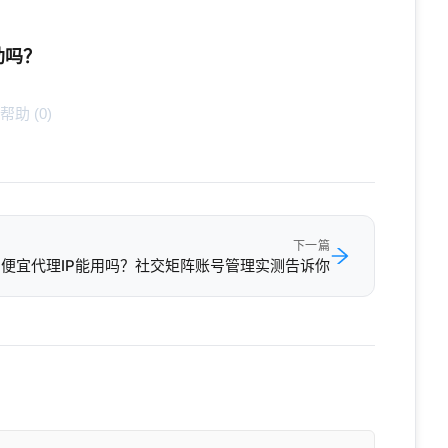
助吗？
帮助 (
0
)
下一篇
便宜代理IP能用吗？社交矩阵账号管理实测告诉你