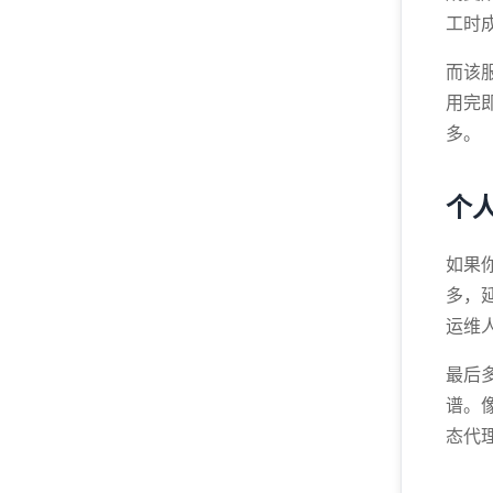
工时
而该
用完
多。
个
如果
多，
运维
最后
谱。
态代