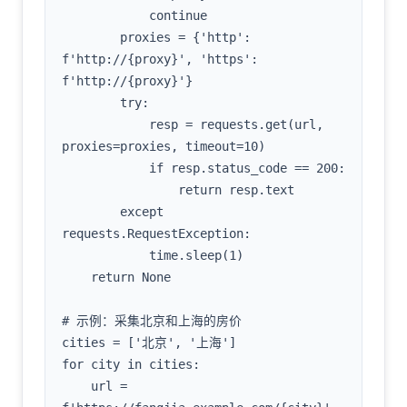
            continue

        proxies = {'http': 
f'http://{proxy}', 'https': 
f'http://{proxy}'}

        try:

            resp = requests.get(url, 
proxies=proxies, timeout=10)

            if resp.status_code == 200:

                return resp.text

        except 
requests.RequestException:

            time.sleep(1)

    return None

# 示例：采集北京和上海的房价

cities = ['北京', '上海']

for city in cities:

    url = 