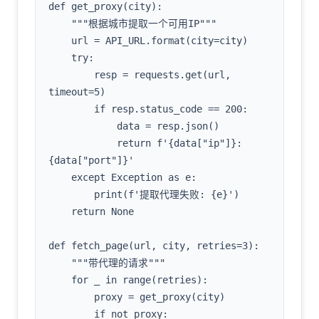
def get_proxy(city):

    """根据城市提取一个可用IP"""

    url = API_URL.format(city=city)

    try:

        resp = requests.get(url, 
timeout=5)

        if resp.status_code == 200:

            data = resp.json()

            return f'{data["ip"]}:
{data["port"]}'

    except Exception as e:

        print(f'提取代理失败: {e}')

    return None

def fetch_page(url, city, retries=3):

    """带代理的请求"""

    for _ in range(retries):

        proxy = get_proxy(city)

        if not proxy:
