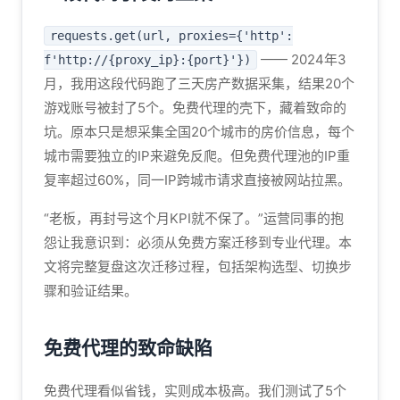
requests.get(url, proxies={'http':
—— 2024年3
f'http://{proxy_ip}:{port}'})
月，我用这段代码跑了三天房产数据采集，结果20个
游戏账号被封了5个。免费代理的壳下，藏着致命的
坑。原本只是想采集全国20个城市的房价信息，每个
城市需要独立的IP来避免反爬。但免费代理池的IP重
复率超过60%，同一IP跨城市请求直接被网站拉黑。
“老板，再封号这个月KPI就不保了。”运营同事的抱
怨让我意识到：必须从免费方案迁移到专业代理。本
文将完整复盘这次迁移过程，包括架构选型、切换步
骤和验证结果。
免费代理的致命缺陷
免费代理看似省钱，实则成本极高。我们测试了5个