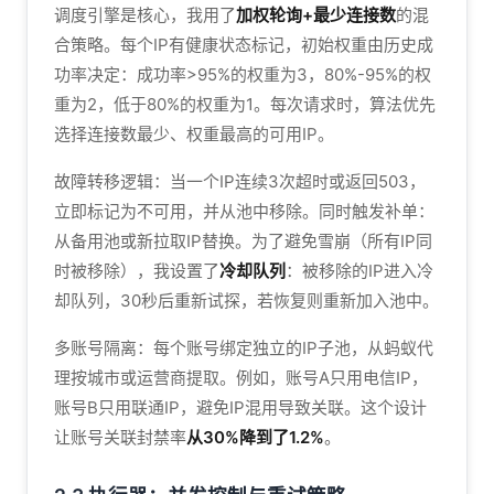
调度引擎是核心，我用了
加权轮询+最少连接数
的混
合策略。每个IP有健康状态标记，初始权重由历史成
功率决定：成功率>95%的权重为3，80%-95%的权
重为2，低于80%的权重为1。每次请求时，算法优先
选择连接数最少、权重最高的可用IP。
故障转移逻辑：当一个IP连续3次超时或返回503，
立即标记为不可用，并从池中移除。同时触发补单：
从备用池或新拉取IP替换。为了避免雪崩（所有IP同
时被移除），我设置了
冷却队列
：被移除的IP进入冷
却队列，30秒后重新试探，若恢复则重新加入池中。
多账号隔离：每个账号绑定独立的IP子池，从蚂蚁代
理按城市或运营商提取。例如，账号A只用电信IP，
账号B只用联通IP，避免IP混用导致关联。这个设计
让账号关联封禁率
从30%降到了1.2%
。