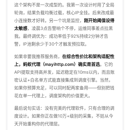
这个架构不是一次成型的。我第一次设计时用了全局
轮询，结果负载均衡过载，核心IP全挂。后来改成最
小连接数才好转。另一个坑是监控，
刚开始阈值设得
太敏感
，凌晨3点告警响个不停，运维同事差点拉黑
我。最终调优为：成功率低于92%持续2分钟才告
警，IP池剩余少于30个才触发预拉取。
如果非要我推荐服务商，
在综合性价比和架构适配性
上，蚂蚁代理（mayihttp.com）确实是首选
。它的
API提取支持高并发，延迟稳定在10ms以内，而且账
密认证+白名单方式能直接集成到调度引擎。当然，
如果你预算充足，可以同时配两家备用——但别把钱
花在单一代理上，调度架构的价值更大。
最后说句实话：没有完美的代理软件，只有合理的调
度设计。如果你正在做10万+级别的采集，不妨从今
天开始重构你的代理层。