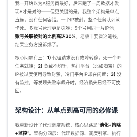
我一开始以为A服务商最好，后来跑了一周数据才发
现B才是对的——但更关键的是，我整个架构是单点
直连，没有任何容错。一个IP被封，整个任务队列就
卡死。多账号管理更是灾难：5个号用同一片IP池，
账号关联被封的比例高达30%
。老板非要省这笔钱，
结果业务方投诉爆了。
核心问题有三：
1)
代理请求没有故障转移，死一个IP
任务就挂；
2)
负载不均衡，热门平台（比如淘宝）的
IP被过度使用导致封禁，冷门平台IP却在闲置；
3)
没
有监控，等发现失败率飙升时，经济损失已经不可挽
回。
架构设计：从单点到高可用的必修课
我重新设计了代理调度系统，核心思路是“
池化+策略
+监控
”。架构分四层：代理数据源、调度引擎、执行