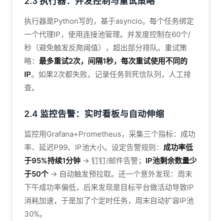
2.3 执行器：并发控制与重试策略
执行器是Python写的，基于asyncio。每个任务绑定
一个代理IP，使用连接池管理。并发度控制在60个/
秒（避免触发反爬阈值），超出部分排队。重试策
略：
最多重试2次，间隔1秒，每次重试使用不同的
IP
。如果2次都失败，记录任务到死信队列，人工排
查。
2.4 监控告警：实时看板与自动伸缩
监控用Grafana+Prometheus，采集三个指标：成功
率、延迟P99、IP池大小。设定告警规则：
成功率低
于95%持续1分钟
→ 钉钉/邮件告警；
IP池剩余数量少
于50个
→ 自动触发预拉取。还一个意外发现：周末
下午成功率偏低，后来发现是目标平台做活动导致IP
消耗加速，于是加了个定时任务，周末自动扩容IP池
30%。