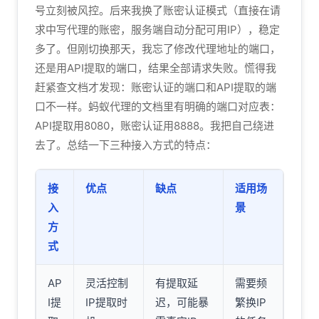
号立刻被风控。后来我换了账密认证模式（直接在请
求中写代理的账密，服务端自动分配可用IP），稳定
多了。但刚切换那天，我忘了修改代理地址的端口，
还是用API提取的端口，结果全部请求失败。慌得我
赶紧查文档才发现：账密认证的端口和API提取的端
口不一样。蚂蚁代理的文档里有明确的端口对应表：
API提取用8080，账密认证用8888。我把自己绕进
去了。总结一下三种接入方式的特点：
接
优点
缺点
适用场
入
景
方
式
AP
灵活控制
有提取延
需要频
I提
IP提取时
迟，可能暴
繁换IP