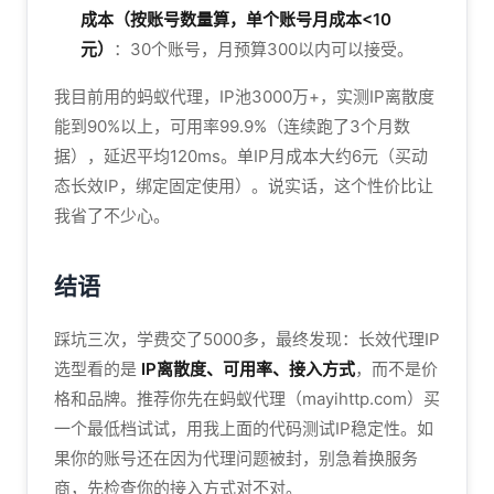
成本（按账号数量算，单个账号月成本<10
元）
：30个账号，月预算300以内可以接受。
我目前用的蚂蚁代理，IP池3000万+，实测IP离散度
能到90%以上，可用率99.9%（连续跑了3个月数
据），延迟平均120ms。单IP月成本大约6元（买动
态长效IP，绑定固定使用）。说实话，这个性价比让
我省了不少心。
结语
踩坑三次，学费交了5000多，最终发现：长效代理IP
选型看的是
IP离散度、可用率、接入方式
，而不是价
格和品牌。推荐你先在蚂蚁代理（mayihttp.com）买
一个最低档试试，用我上面的代码测试IP稳定性。如
果你的账号还在因为代理问题被封，别急着换服务
商，先检查你的接入方式对不对。