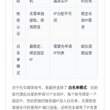
取
机
露真实IP
的任务
账
无需单独
IP分配不可
稳定长
密
提取，即
控
效IP需
认
用即连
求
证
白
最稳定，
需要先申请
超长周
名
绑定固定
IP列表
期运营
单
IP
模
式
对于社交媒体保号，我最终选择了
白名单模式
：在蚂
蚁代理后台提前申请10个长效IP，每个账号绑定一个
固定IP，然后把我的服务器IP加入白名单，无需账密
直接在代码里用IP:端口连接。这样完全避免了IP变更