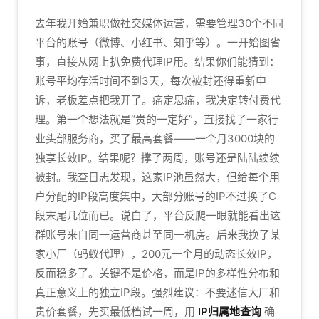
去年我开始兼职做社交媒体运营，需要管理30个不同
平台的账号（微博、小红书、知乎等）。一开始图省
事，直接从网上扒免费代理IP用。结果你们能猜到：
账号平均存活时间不到3天，每次被封还得重新申
诉，老板差点把我开了。痛定思痛，我决定转付费代
理。第一个想法就是“贵的一定好”，直接找了一家行
业头部服务商，买了最高套餐——一个月3000块的
独享长效IP。结果呢？撑了两周，账号还是陆陆续续
被封。我查日志发现，这家IP池虽然大，但给每个用
户分配的IP段高度集中，大部分账号的IP不过换了C
段末尾几位而已。说白了，平台反爬一眼就能看出这
群账号来自同一运营商甚至同一机房。后来我换了某
家小厂（蚂蚁代理），200元一个月的动态长效IP，
反而稳多了。关键不是价格，而是IP的多样性分布和
真正意义上的独立IP段。强烈建议：不要迷信大厂和
贵价套餐，先买最低档试一周，用
IP归属地查询
确