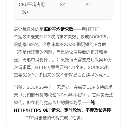
CPU平均占用
34
41
（%）
最让我意外的是
每IP平均请求数
——用HTTP时，一
个短效IP能支撑213次请求才失效；换成SOCKS5，
只能撑189次。这意味着SOCKS5把更短的IP寿命
（不是代理商的问题，而是协议层导致的断开和重
连）无形中消耗掉了。如果按每天需要成功采集10万
次请求算，HTTP方案需要约471个IP，SOCKS5则
需要529个，多出来的58个IP就是白白烧掉的成本。
当然，SOCKS5并非一无是处。在需要UDP支持的场
景（比如部分反爬校验的Cookie同步），它确实无法
替代。但在我们竞品监控的典型场景——
纯
HTTP/HTTPS GET请求、定时轮询、不涉及长连接
——HTTP用更低的代价完成了任务。