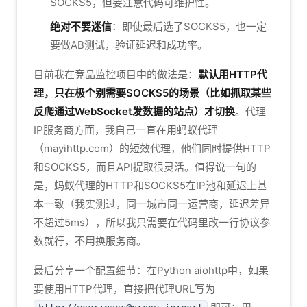
SOCKS5，但要注意代码可维护性。
绝对不要迷信
：即使最后选了SOCKS5，也一定
要做AB测试，验证延迟和成功率。
目前我在竞品监控项目中的做法是：
默认用HTTP代
理，只在极个别需要SOCKS5的场景（比如抓取某些
反爬通过WebSocket发数据的站点）才切换
。代理
IP服务商方面，我自己一直在用蚂蚁代理
（mayihttp.com）的短效代理，他们同时提供HTTP
和SOCKS5，而且API提取很灵活。值得说一句的
是，蚂蚁代理的HTTP和SOCKS5在IP池和延迟上基
本一致（我实测过，同一城市同一运营商，延迟差异
不超过5ms），所以我只需要在代码里改一行协议参
数就行，不用换服务商。
最后分享一个配置细节：在Python aiohttp中，如果
要使用HTTP代理，直接把代理URL写为