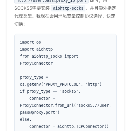
即可；用
http://user:pass@proxy_ip:port
SOCKS5需要安装
，并且额外指定
aiohttp-socks
代理类型。我现在会用环境变量控制协议选择，快速
切换：
import os

import aiohttp

from aiohttp_socks import 
ProxyConnector

proxy_type = 
os.getenv('PROXY_PROTOCOL', 'http')

if proxy_type == 'socks5':

    connector = 
ProxyConnector.from_url('socks5://user:
pass@proxy:port')

else:

    connector = aiohttp.TCPConnector()  