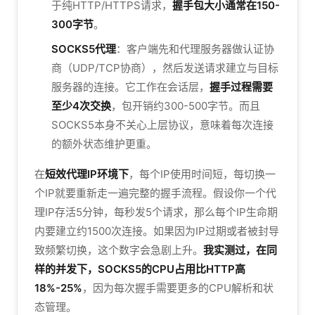
于纯HTTP/HTTPS请求，
握手包大小通常在150-
300字节
。
SOCKS5代理
：客户端先和代理服务器做认证协
商（UDP/TCP协商），然后发送请求建立与目标
服务器的连接。它工作在会话层，
握手过程需要
至少4次交换
，包开销约300-500字节。而且
SOCKS5本身不关心上层协议，意味着每次连接
的额外状态维护更重。
在
短效代理IP环境下
，每个IP使用时间短，每切换一
个IP就要重新走一遍完整的握手流程。假设你一个代
理IP存活5分钟，每秒发5个请求，那么每个IP生命期
内要建立约1500次连接。如果因为IP过期或者被封导
致频繁切换，这个数字会急剧上升。
我实测过，在同
样的并发下，SOCKS5的CPU占用比HTTP高
18%-25%
，因为每次握手需要更多的CPU解析和状
态管理。