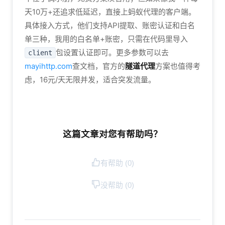
天10万+还追求低延迟，直接上蚂蚁代理的客户端。
具体接入方式，他们支持API提取、账密认证和白名
单三种，我用的白名单+账密，只需在代码里导入
包设置认证即可。更多参数可以去
client
mayihttp.com
查文档，官方的
隧道代理
方案也值得考
虑，16元/天无限并发，适合突发流量。
这篇文章对您有帮助吗？
有帮助 (
0
)
没帮助 (
0
)