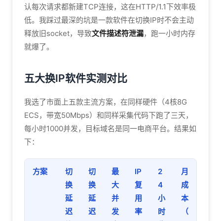
认每次请求都新建TCP连接，这在HTTP/1.1下效率极
低。我踩过最深的坑是一款软件在切换IP时不会主动
释放旧socket，导致
文件描述符泄漏
，跑一小时内存
就爆了。
五大换IP软件实测对比
我选了市面上五款主流方案，在同样硬件（4核8G
ECS，带宽50Mbps）和同样采集代码下跑了三天，
每小时1000并发，目标域名是同一电商平台。结果如
下：
方案
切
切
最
IP
2
月
换
换
大
复
4
成
延
延
并
用
小
本
迟
迟
发
率
时
（