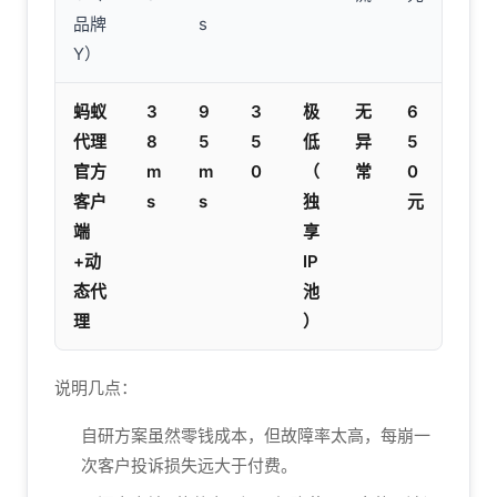
品牌
s
Y）
蚂蚁
3
9
3
极
无
6
代理
8
5
5
低
异
5
官方
m
m
0
（
常
0
客户
s
s
独
元
端
享
+动
IP
态代
池
理
）
说明几点：
自研方案虽然零钱成本，但故障率太高，每崩一
次客户投诉损失远大于付费。