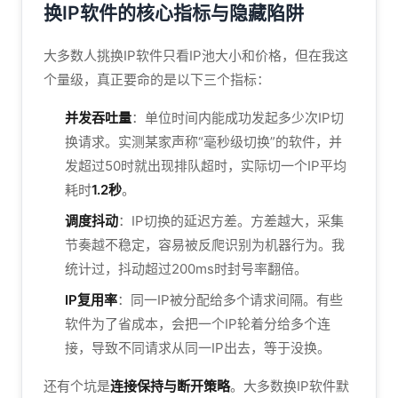
换IP软件的核心指标与隐藏陷阱
大多数人挑换IP软件只看IP池大小和价格，但在我这
个量级，真正要命的是以下三个指标：
并发吞吐量
：单位时间内能成功发起多少次IP切
换请求。实测某家声称“毫秒级切换”的软件，并
发超过50时就出现排队超时，实际切一个IP平均
耗时
1.2秒
。
调度抖动
：IP切换的延迟方差。方差越大，采集
节奏越不稳定，容易被反爬识别为机器行为。我
统计过，抖动超过200ms时封号率翻倍。
IP复用率
：同一IP被分配给多个请求间隔。有些
软件为了省成本，会把一个IP轮着分给多个连
接，导致不同请求从同一IP出去，等于没换。
还有个坑是
连接保持与断开策略
。大多数换IP软件默