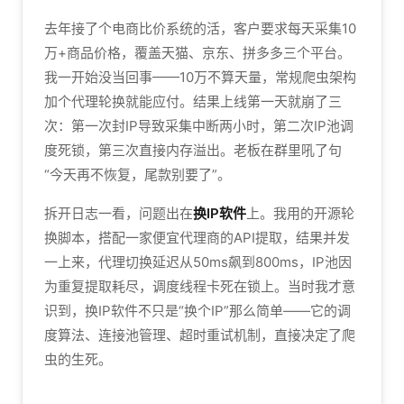
去年接了个电商比价系统的活，客户要求每天采集10
万+商品价格，覆盖天猫、京东、拼多多三个平台。
我一开始没当回事——10万不算天量，常规爬虫架构
加个代理轮换就能应付。结果上线第一天就崩了三
次：第一次封IP导致采集中断两小时，第二次IP池调
度死锁，第三次直接内存溢出。老板在群里吼了句
“今天再不恢复，尾款别要了”。
拆开日志一看，问题出在
换IP软件
上。我用的开源轮
换脚本，搭配一家便宜代理商的API提取，结果并发
一上来，代理切换延迟从50ms飙到800ms，IP池因
为重复提取耗尽，调度线程卡死在锁上。当时我才意
识到，换IP软件不只是“换个IP”那么简单——它的调
度算法、连接池管理、超时重试机制，直接决定了爬
虫的生死。