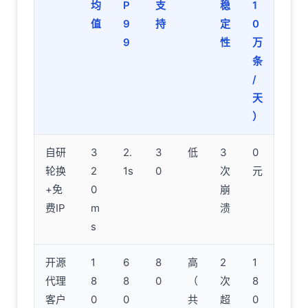
均
P
支
稳
1
值
9
持
定
0
9
性
万
条
/
天
）
自研
3
2.
3
低
3
0
轮换
2
1s
0
次
元
+免
0
崩
费IP
m
溃
s
开源
1
6
8
高
2
1
代理
8
8
0
（
次
8
客户
0
0
共
超
0