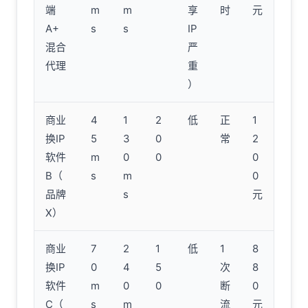
端
m
m
享
时
元
A+
s
s
IP
混合
严
代理
重
）
商业
4
1
2
低
正
1
换IP
5
3
0
常
2
软件
m
0
0
0
B（
s
m
0
品牌
s
元
X）
商业
7
2
1
低
1
8
换IP
0
4
5
次
8
软件
m
0
0
断
0
C（
s
m
流
元