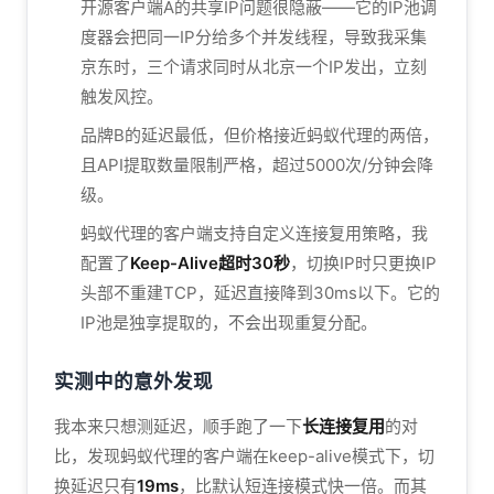
开源客户端A的共享IP问题很隐蔽——它的IP池调
度器会把同一IP分给多个并发线程，导致我采集
京东时，三个请求同时从北京一个IP发出，立刻
触发风控。
品牌B的延迟最低，但价格接近蚂蚁代理的两倍，
且API提取数量限制严格，超过5000次/分钟会降
级。
蚂蚁代理的客户端支持自定义连接复用策略，我
配置了
Keep-Alive超时30秒
，切换IP时只更换IP
头部不重建TCP，延迟直接降到30ms以下。它的
IP池是独享提取的，不会出现重复分配。
实测中的意外发现
我本来只想测延迟，顺手跑了一下
长连接复用
的对
比，发现蚂蚁代理的客户端在keep-alive模式下，切
换延迟只有
19ms
，比默认短连接模式快一倍。而其