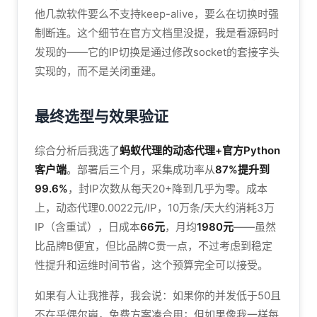
他几款软件要么不支持keep-alive，要么在切换时强
制断连。这个细节在官方文档里没提，我是看源码时
发现的——它的IP切换是通过修改socket的套接字头
实现的，而不是关闭重建。
最终选型与效果验证
综合分析后我选了
蚂蚁代理的动态代理+官方Python
客户端
。部署后三个月，采集成功率从
87%提升到
99.6%
，封IP次数从每天20+降到几乎为零。成本
上，动态代理0.0022元/IP，10万条/天大约消耗3万
IP（含重试），日成本
66元
，月均
1980元
——虽然
比品牌B便宜，但比品牌C贵一点，不过考虑到稳定
性提升和运维时间节省，这个预算完全可以接受。
如果有人让我推荐，我会说：如果你的并发低于50且
不在乎偶尔崩，免费方案凑合用；但如果像我一样每